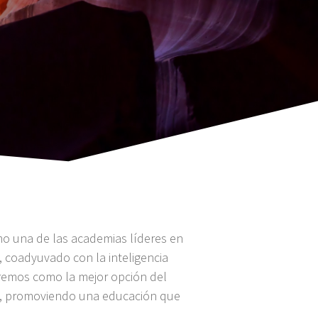
mo una de las academias líderes en
 coadyuvado con la inteligencia
aremos como la mejor opción del
as, promoviendo una educación que