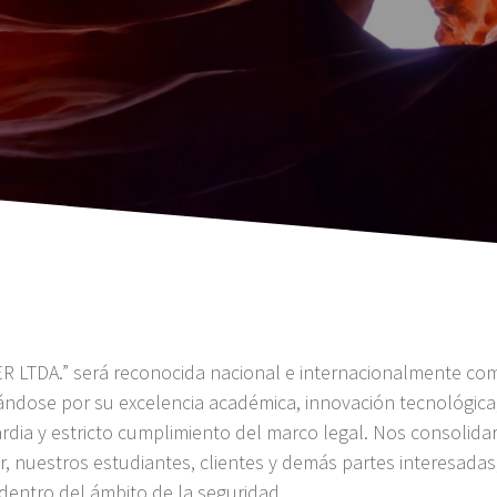
ER LTDA.” será reconocida nacional e internacionalmente co
ándose por su excelencia académica, innovación tecnológica,
ardia y estricto cumplimiento del marco legal. Nos consolid
r, nuestros estudiantes, clientes y demás partes interesad
 dentro del ámbito de la seguridad.