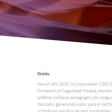
Visión.
Para el año 2030, la Corporación “CREC
formación en Seguridad Privada, destac
artificial; enfoque pedagógico de vangu
mercado, generando valor para el secto
contribuya a estilos de vida sostenibles