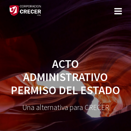
Saltar
al
contenido
ACTO
ADMINISTRATIVO
PERMISO DEL ESTADO
Una alternativa para CRECER